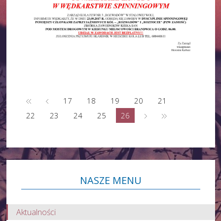
17
18
19
20
21
22
23
24
25
26
NASZE
MENU
Aktualności