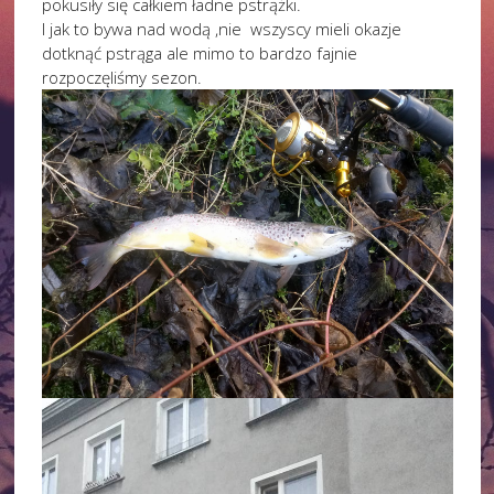
pokusiły się całkiem ładne pstrążki.
I jak to bywa nad wodą ,nie wszyscy mieli okazje
dotknąć pstrąga ale mimo to bardzo fajnie
rozpoczęliśmy sezon.