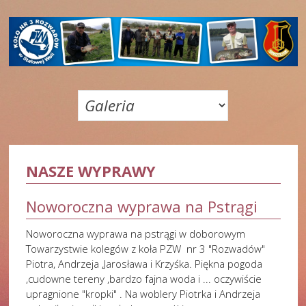
NASZE WYPRAWY
Noworoczna wyprawa na Pstrągi
Noworoczna wyprawa na pstrągi w doborowym
Towarzystwie kolegów z koła PZW nr 3 "Rozwadów"
Piotra, Andrzeja ,Jarosława i Krzyśka. Piękna pogoda
,cudowne tereny ,bardzo fajna woda i ... oczywiście
upragnione "kropki" . Na woblery Piotrka i Andrzeja