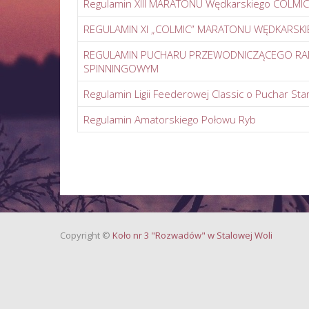
Regulamin XIII MARATONU Wędkarskiego COLMIC 
REGULAMIN XI „COLMIC” MARATONU WĘDKARSKI
REGULAMIN PUCHARU PRZEWODNICZĄCEGO RAD
SPINNINGOWYM
Regulamin Ligii Feederowej Classic o Puchar St
Regulamin Amatorskiego Połowu Ryb
Copyright
©
Koło nr 3 "Rozwadów" w Stalowej Woli