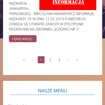
WĘDKARSKI
,,MAKARFISH,,
TARNOBRZEG - MIROSŁAWA MAKAREWICZ INFORMUJĄ
WĘDKARZY, ŻE W DNIU 12.05.2019 R (NIEDZIELA)
ODBĘDĄ SIĘ OTWARTE ZAWODY W DYSCYPLINIE
FEEDEROWEJ NA ZBIORNIKU „JEZIÓRKO NR 3”.
czytaj więcej...
1
2
3
NASZE
MENU