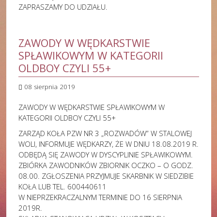
ZAPRASZAMY DO UDZIAŁU.
ZAWODY W WĘDKARSTWIE
SPŁAWIKOWYM W KATEGORII
OLDBOY CZYLI 55+
08 sierpnia 2019
ZAWODY W WĘDKARSTWIE SPŁAWIKOWYM W
KATEGORII OLDBOY CZYLI 55+
ZARZĄD KOŁA PZW NR 3 „ROZWADÓW” W STALOWEJ
WOLI, INFORMUJE WĘDKARZY, ŻE W DNIU 18.08.2019 R.
ODBĘDĄ SIĘ ZAWODY W DYSCYPLINIE SPŁAWIKOWYM.
ZBIÓRKA ZAWODNIKÓW ZBIORNIK OCZKO – O GODZ.
08.00. ZGŁOSZENIA PRZYJMUJE SKARBNIK W SIEDZIBIE
KOŁA LUB TEL. 600440611
W NIEPRZEKRACZALNYM TERMINIE DO 16 SIERPNIA
2019R.