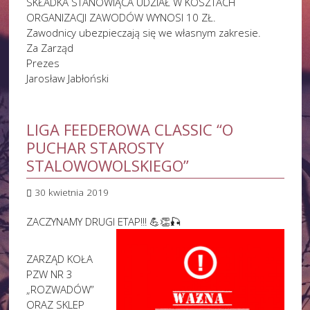
SKŁADKA STANOWIĄCA UDZIAŁ W KOSZTACH
ORGANIZACJI ZAWODÓW WYNOSI 10 ZŁ.
Zawodnicy ubezpieczają się we własnym zakresie.
Za Zarząd
Prezes
Jarosław Jabłoński
LIGA FEEDEROWA CLASSIC “O
PUCHAR STAROSTY
STALOWOWOLSKIEGO”
30 kwietnia 2019
ZACZYNAMY DRUGI ETAP!!! 💪👏🎣
ZARZĄD KOŁA
PZW NR 3
„ROZWADÓW”
ORAZ SKLEP