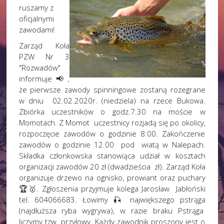
ruszamy z
oficjalnymi
zawodami!
Zarząd Koła
PZW Nr 3
"Rozwadów"
informuje📢,
że pierwsze zawody spinningowe zostaną rozegrane
w dniu 02.02.2020r. (niedziela) na rzece Bukowa.
Zbiórka uczestników o godz.7.30 na moście w
Momotach. Z Momot uczestnicy rozjadą się po okolicy,
rozpoczęcie zawodów o godzinie 8:00. Zakończenie
zawodów o godzinie 12.00 pod wiatą w Nalepach.
Składka członkowska stanowiąca udział w kosztach
organizacji zawodów 20 zł (dwadzieścia zł). Zarząd Koła
organizuje drzewo na ognisko, prowiant oraz puchary
🏆🥇. Zgłoszenia przyjmuje kolega Jarosław Jabłoński
tel. 604066683. Łowimy 🎣 największego pstrąga
(najdłuższa ryba wygrywa), w razie braku Pstrąga
liczymy tzw. przyłowy. Każdy zawodnik proszony jest o