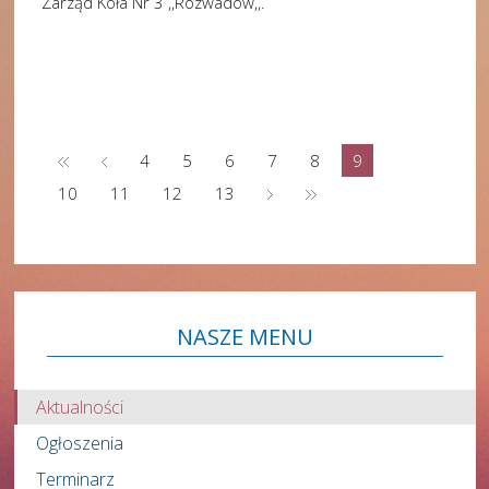
Zarząd Koła Nr 3 ,,Rozwadów,,.
4
5
6
7
8
9
10
11
12
13
NASZE
MENU
Aktualności
Ogłoszenia
Terminarz