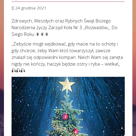
24 grudnia 2021
Zdrowych, Wesołych oraz Rybnych Świąt Bożego
Narodzenia życzy Zarząd Koła Nr 3 ,,Rozwadów,,. Do
Siego Roku 🎇🎇🎇
,,Żebyście mogli wędkować, gdy macie na to ochotę i
gdy chcecie, żeby Wam ktoś towarzyszył, zawsze
znalazł się odpowiedni kompan. Niech Wam się zanęta
nigdy nie kończy, haczyk będzie ostry i ryba – wielka!,,
🎣🎣🎣