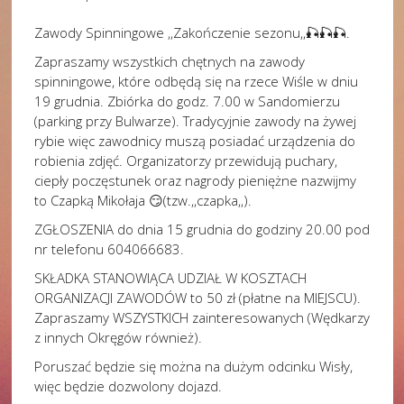
Zawody Spinningowe ,,Zakończenie sezonu,,🎣🎣🎣.
Zapraszamy wszystkich chętnych na zawody
spinningowe, które odbędą się na rzece Wiśle w dniu
19 grudnia. Zbiórka do godz. 7.00 w Sandomierzu
(parking przy Bulwarze). Tradycyjnie zawody na żywej
rybie więc zawodnicy muszą posiadać urządzenia do
robienia zdjęć. Organizatorzy przewidują puchary,
ciepły poczęstunek oraz nagrody pieniężne nazwijmy
to Czapką Mikołaja 😏(tzw.,,czapka,,).
ZGŁOSZENIA do dnia 15 grudnia do godziny 20.00 pod
nr telefonu 604066683.
SKŁADKA STANOWIĄCA UDZIAŁ W KOSZTACH
ORGANIZACJI ZAWODÓW to 50 zł (płatne na MIEJSCU).
Zapraszamy WSZYSTKICH zainteresowanych (Wędkarzy
z innych Okręgów również).
Poruszać będzie się można na dużym odcinku Wisły,
więc będzie dozwolony dojazd.